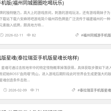
机版(福州同城圈圈吃喝玩乐)
牌的独特魅力，高大上的游戏房间，刺激的游戏玩法，还有游戏萌妹子为
下载站下载六安麻将吧游戏简介福州四色牌是广泛流传于福建福州的一种
素融入纸牌，颇具地方特...
2026-02-11
82
#
福州同城游手机版
版星魂(泰拉瑞亚手机版星魂长啥样)
，星魂可通过击败地牢中的特定怪物概率掉落获得，具体获取步骤如下进
败初始BOSS“血肉墙”肉山，进入游戏后期阶段此时世界会生成更强大的
魂创造条件击败...
2026-02-09
71
#
泰拉瑞亚手机版星魂