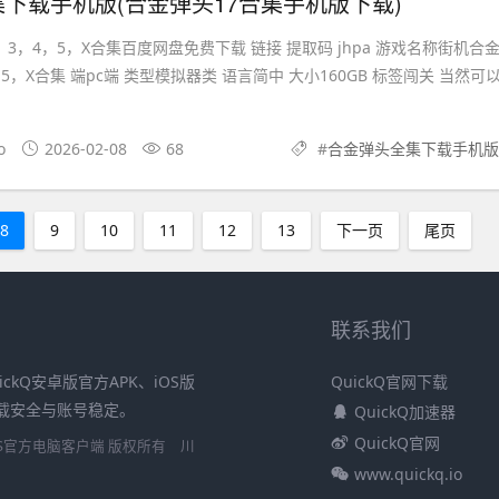
下载手机版(合金弹头17合集手机版下载)
，3，4，5，X合集百度网盘免费下载 链接 提取码 jhpa 游戏名称街机合
5，X合集 端pc端 类型模拟器类 语言简中 大小160GB 标签闯关 当然可
o
2026-02-08
68
#
合金弹头全集下载手机版
8
9
10
11
12
13
下一页
尾页
联系我们
ickQ安卓版官方APK、iOS版
QuickQ官网下载
障下载安全与账号稳定。
QuickQ加速器
QuickQ官网
安卓/iOS官方电脑客户端 版权所有
川
www.quickq.io