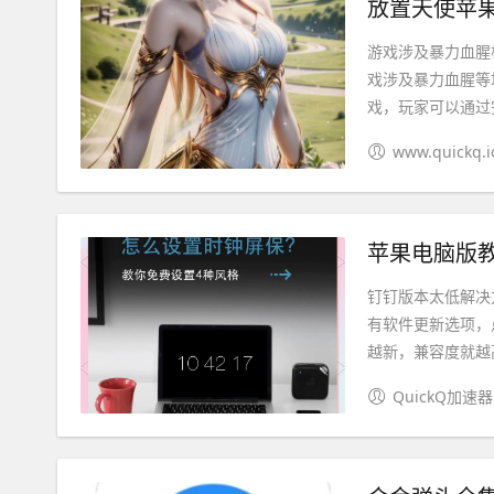
放置天使苹果
游戏涉及暴力血腥
戏涉及暴力血腥等
戏，玩家可以通过完
www.quickq.i
苹果电脑版教
钉钉版本太低解决
有软件更新选项，
越新，兼容度就越高
QuickQ加速器