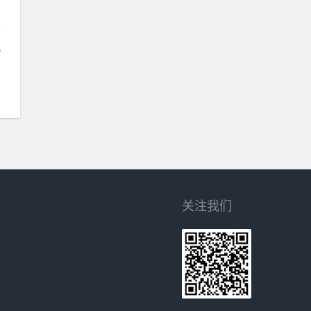
金
以
关注我们