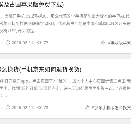
埃及古国苹果版免费下载)
版，当我们手机上出现A和C，那么代表这个手机是加拿大版本的字母AB代
塔尔沙特阿拉伯阿联酋字母KH，代表着生产地是中国和韩国以N为开头是
机以F为开头的是...
o
2026-02-11
77
#
埃及版苹果
么换货(手机京东如何退货换货)
的”打开京东app，点击页面下方“我的”，进入个人中心页面步骤二点击“我
页面中，找到“我的订单”选项并点击，进入订单列表页面步骤三点击“退换售
...
o
2026-02-11
78
#
京东手机版怎么换货