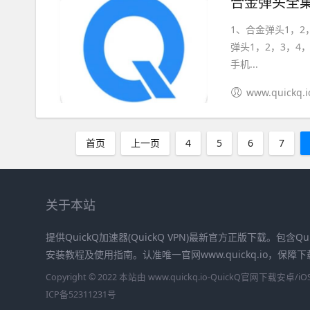
合金弹头全集
1、合金弹头1，2
弹头1，2，3，4，
手机...
www.quickq.i
首页
上一页
4
5
6
7
关于本站
提供QuickQ加速器(QuickQ VPN)最新官方正版下载。包含Qu
安装教程及使用指南。认准唯一官网www.quickq.io，保
Copyright © 2022 本站由 www.quickq.io-QuickQ官网下载
ICP备52311231号