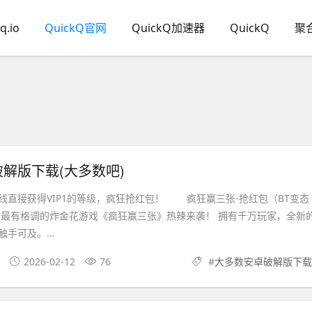
q.io
QuickQ官网
QuickQ加速器
QuickQ
聚
解版下载(大多数吧)
获得VIP1的等级，疯狂抢红包！ 疯狂赢三张-抢红包（BT变态
有格调的炸金花游戏《疯狂赢三张》热辣来袭！ 拥有千万玩家，全新
手可及。...
2026-02-12
76
#
大多数安卓破解版下载