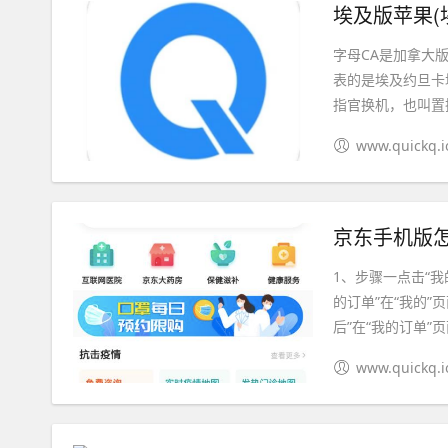
埃及版苹果(
字母CA是加拿大
表的是埃及约旦卡
指官换机，也叫置换
www.quickq.i
京东手机版怎
1、步骤一点击“我
的订单”在“我的”
后”在“我的订单”页面
www.quickq.i